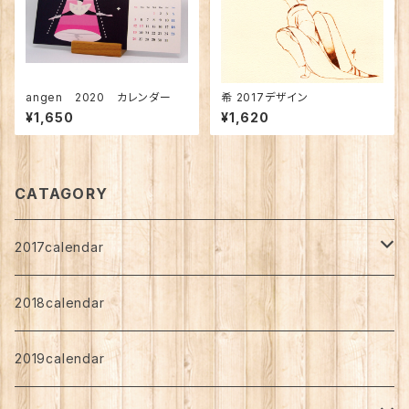
angen 2020 カレンダー
希 2017デザイン
¥1,650
¥1,620
CATAGORY
2017calendar
shiba
2018calendar
Standard
nozomi
2019calendar
Art Support