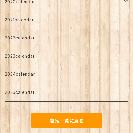
Standard
angen
2020calendar
Art Support
Standard
chibi
しば
2021calendar
Art Support
Art Support
nagomi
希
2022calendar
Standard
angen
2023calendar
2024calendar
2025calendar
商品一覧に戻る