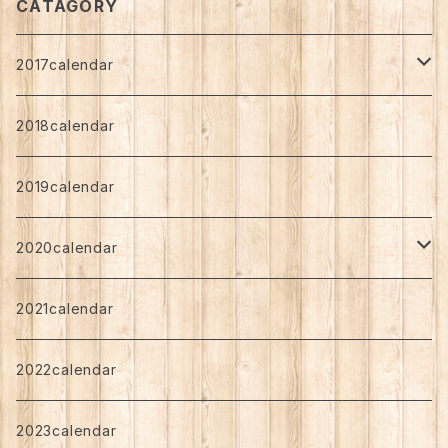
CATAGORY
2017calendar
shiba
2018calendar
Standard
nozomi
2019calendar
Art Support
Standard
angen
2020calendar
Art Support
Standard
chibi
しば
2021calendar
Art Support
Art Support
nagomi
希
2022calendar
Standard
angen
2023calendar