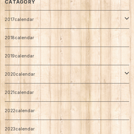
CATAGORY
2017calendar
shiba
2018calendar
Standard
nozomi
2019calendar
Art Support
Standard
angen
2020calendar
Art Support
Standard
chibi
しば
2021calendar
Art Support
Art Support
nagomi
希
2022calendar
Standard
angen
2023calendar