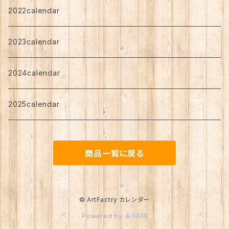
Art Support
Art Support
nagomi
希
2022calendar
Standard
angen
2023calendar
2024calendar
2025calendar
商品一覧に戻る
© ArtFactry カレンダー
Powered by