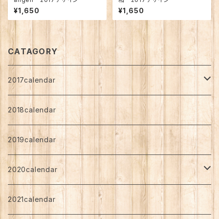
¥1,650
¥1,650
CATAGORY
2017calendar
shiba
2018calendar
Standard
nozomi
2019calendar
Art Support
Standard
angen
2020calendar
Art Support
Standard
chibi
しば
2021calendar